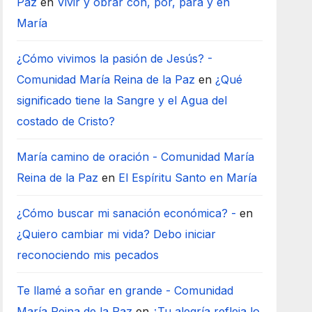
Paz
en
Vivir y obrar con, por, para y en
María
¿Cómo vivimos la pasión de Jesús? -
Comunidad María Reina de la Paz
en
¿Qué
significado tiene la Sangre y el Agua del
costado de Cristo?
María camino de oración - Comunidad María
Reina de la Paz
en
El Espíritu Santo en María
¿Cómo buscar mi sanación económica? -
en
¿Quiero cambiar mi vida? Debo iniciar
reconociendo mis pecados
Te llamé a soñar en grande - Comunidad
María Reina de la Paz
en
¿Tu alegría refleja lo