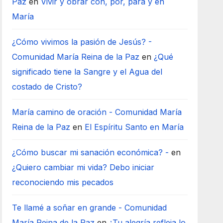
Paz
en
Vivir y obrar con, por, para y en
María
¿Cómo vivimos la pasión de Jesús? -
Comunidad María Reina de la Paz
en
¿Qué
significado tiene la Sangre y el Agua del
costado de Cristo?
María camino de oración - Comunidad María
Reina de la Paz
en
El Espíritu Santo en María
¿Cómo buscar mi sanación económica? -
en
¿Quiero cambiar mi vida? Debo iniciar
reconociendo mis pecados
Te llamé a soñar en grande - Comunidad
María Reina de la Paz
en
¿Tu alegría refleja lo