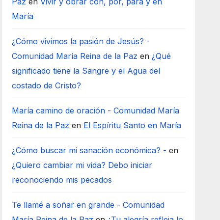
Paz
en
Vivir y obrar con, por, para y en
María
¿Cómo vivimos la pasión de Jesús? -
Comunidad María Reina de la Paz
en
¿Qué
significado tiene la Sangre y el Agua del
costado de Cristo?
María camino de oración - Comunidad María
Reina de la Paz
en
El Espíritu Santo en María
¿Cómo buscar mi sanación económica? -
en
¿Quiero cambiar mi vida? Debo iniciar
reconociendo mis pecados
Te llamé a soñar en grande - Comunidad
María Reina de la Paz
en
¿Tu alegría refleja lo