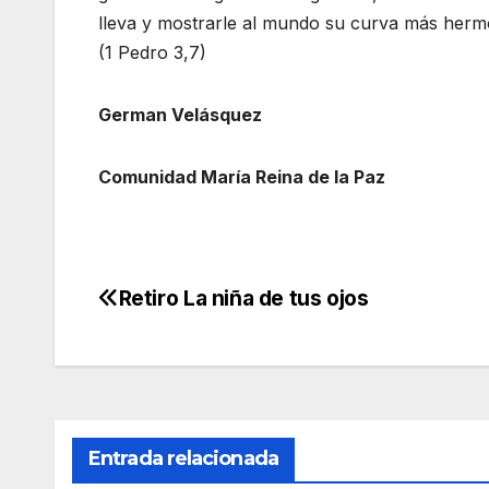
lleva y mostrarle al mundo su curva más hermo
(1 Pedro 3,7)
German Velásquez
Comunidad María Reina de la Paz
Retiro La niña de tus ojos
Navegación
de
entradas
Entrada relacionada