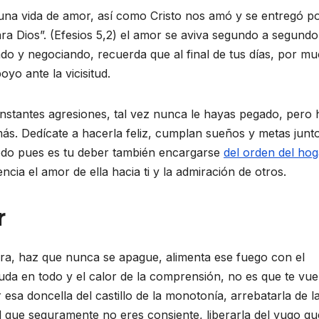
 una vida de amor, así como Cristo nos amó y se entregó p
ra Dios”. (Efesios 5,2) el amor se aviva segundo a segund
ndo y negociando, recuerda que al final de tus días, por m
yo ante la vicisitud.
onstantes agresiones, tal vez nunca le hayas pegado, pero 
ás. Dedícate a hacerla feliz, cumplan sueños y metas junt
todo pues es tu deber también encargarse
del orden del hog
tencia el amor de ella hacia ti y la admiración de otros.
r
ra, haz que nunca se apague, alimenta ese fuego con el
uda en todo y el calor de la comprensión, no es que te vue
 esa doncella del castillo de la monotonía, arrebatarla de l
del que seguramente no eres consiente, liberarla del yugo qu