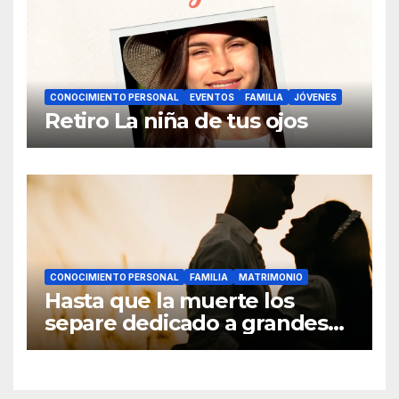
CONOCIMIENTO PERSONAL
EVENTOS
FAMILIA
JÓVENES
Retiro La niña de tus ojos
CONOCIMIENTO PERSONAL
FAMILIA
MATRIMONIO
Hasta que la muerte los
separe dedicado a grandes
hombres