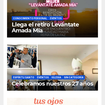
CONOCIMIENTO PERSONAL
EVENTOS
Llega el retiro Levántate
Amada Mía
ESPÍRITU SANTO
EVENTOS
IGLESIA
SIN CATEGORÍA
Celebramos nuestros 27 años