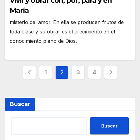
Vivir y obrar con, por, para y en
María
misterio del amor. En ella se producen frutos de
toda clase y su obrar es el crecimiento en el
conocimiento pleno de Dios.
Paginación
1
2
3
4
de
entradas
Buscar
Buscar