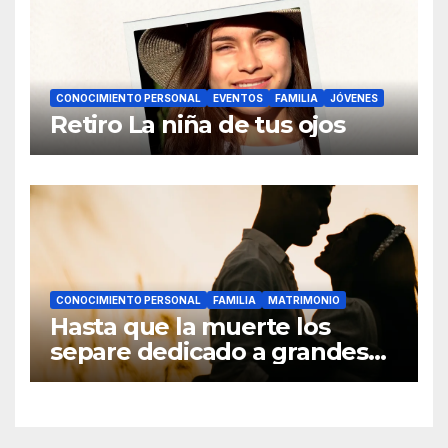
CONOCIMIENTO PERSONAL
EVENTOS
FAMILIA
JÓVENES
Retiro La niña de tus ojos
CONOCIMIENTO PERSONAL
FAMILIA
MATRIMONIO
Hasta que la muerte los
separe dedicado a grandes
hombres