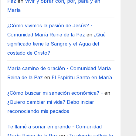
Paz
en
Vivir y obrar con, por, para y en
María
¿Cómo vivimos la pasión de Jesús? -
Comunidad María Reina de la Paz
en
¿Qué
significado tiene la Sangre y el Agua del
costado de Cristo?
María camino de oración - Comunidad María
Reina de la Paz
en
El Espíritu Santo en María
¿Cómo buscar mi sanación económica? -
en
¿Quiero cambiar mi vida? Debo iniciar
reconociendo mis pecados
Te llamé a soñar en grande - Comunidad
María Reina de la Paz
en
¿Tu alegría refleja lo