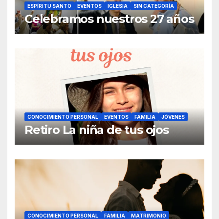
ESPÍRITU SANTO
EVENTOS
IGLESIA
SIN CATEGORÍA
Celebramos nuestros 27 años
CONOCIMIENTO PERSONAL
EVENTOS
FAMILIA
JÓVENES
Retiro La niña de tus ojos
CONOCIMIENTO PERSONAL
FAMILIA
MATRIMONIO