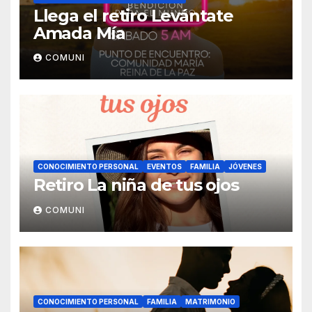
Llega el retiro Levántate
Amada Mía
COMUNI
CONOCIMIENTO PERSONAL
EVENTOS
FAMILIA
JÓVENES
Retiro La niña de tus ojos
COMUNI
CONOCIMIENTO PERSONAL
FAMILIA
MATRIMONIO