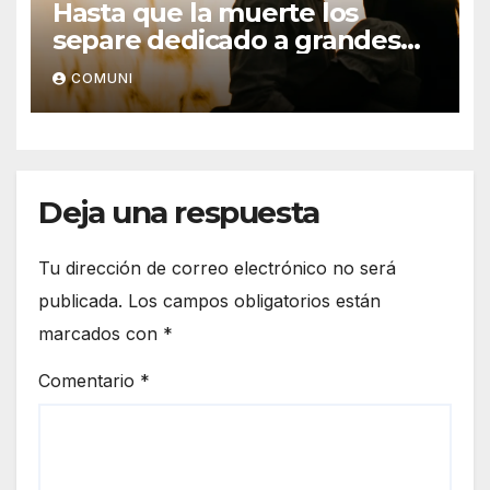
Hasta que la muerte los
separe dedicado a grandes
hombres
COMUNI
Deja una respuesta
Tu dirección de correo electrónico no será
publicada.
Los campos obligatorios están
marcados con
*
Comentario
*