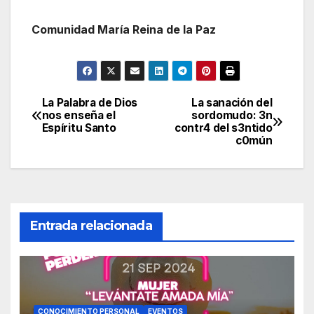
Comunidad María Reina de la Paz
La Palabra de Dios
La sanación del
Navegación
nos enseña el
sordomudo: 3n
Espíritu Santo
contr4 del s3ntido
de
c0mún
entradas
Entrada relacionada
CONOCIMIENTO PERSONAL
EVENTOS