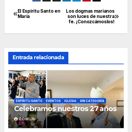
El Espíritu Santo en
Los dogmas marianos
Navegación
María
son luces de nuestra
fe. ¡Conozcámoslos!
de
entradas
Entrada relacionada
ESPÍRITU SANTO
EVENTOS
IGLESIA
SIN CATEGORÍA
Celebramos nuestros 27 años
COMUNI