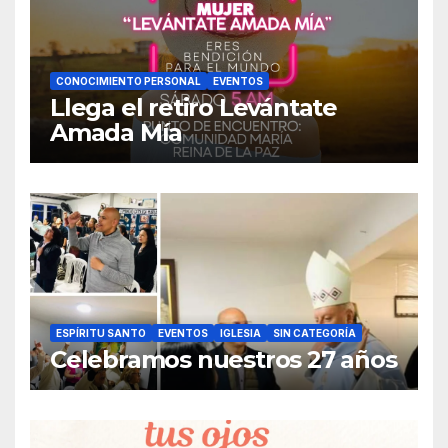
CONOCIMIENTO PERSONAL
EVENTOS
Llega el retiro Levántate
Amada Mía
ESPÍRITU SANTO
EVENTOS
IGLESIA
SIN CATEGORÍA
Celebramos nuestros 27 años