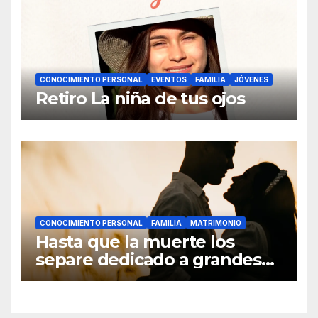
CONOCIMIENTO PERSONAL
EVENTOS
FAMILIA
JÓVENES
Retiro La niña de tus ojos
CONOCIMIENTO PERSONAL
FAMILIA
MATRIMONIO
Hasta que la muerte los
separe dedicado a grandes
hombres