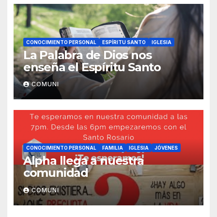
CONOCIMIENTO PERSONAL
ESPÍRITU SANTO
IGLESIA
La Palabra de Dios nos
enseña el Espíritu Santo
COMUNI
CONOCIMIENTO PERSONAL
FAMILIA
IGLESIA
JÓVENES
Alpha llega a nuestra
comunidad
COMUNI