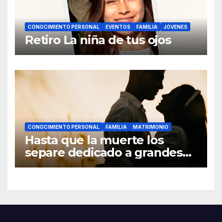
CONOCIMIENTO PERSONAL
EVENTOS
FAMILIA
JÓVENES
Retiro La niña de tus ojos
CONOCIMIENTO PERSONAL
FAMILIA
MATRIMONIO
Hasta que la muerte los
separe dedicado a grandes
hombres