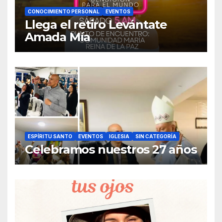
CONOCIMIENTO PERSONAL
EVENTOS
Llega el retiro Levántate
Amada Mía
ESPÍRITU SANTO
EVENTOS
IGLESIA
SIN CATEGORÍA
Celebramos nuestros 27 años