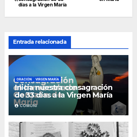
días a la Virgen María
de
entradas
Entrada relacionada
ORACIÓN
VIRGEN MARÍA
Inicia nuestra consagración
de 33 días a la Virgen María
COMUNI