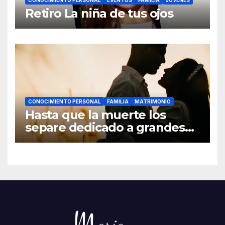
CONOCIMIENTO PERSONAL
EVENTOS
FAMILIA
JÓVENES
Retiro La niña de tus ojos
CONOCIMIENTO PERSONAL
FAMILIA
MATRIMONIO
Hasta que la muerte los
separe dedicado a grandes
hombres