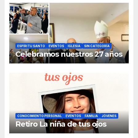
ESPÍRITU SANTO
EVENTOS
IGLESIA
SIN CATEGORÍA
Celebramos nuestros 27 años
CONOCIMIENTO PERSONAL
EVENTOS
FAMILIA
JÓVENES
Retiro La niña de tus ojos