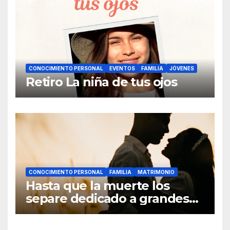
CONOCIMIENTO PERSONAL
EVENTOS
FAMILIA
JÓVENES
Retiro La niña de tus ojos
CONOCIMIENTO PERSONAL
FAMILIA
MATRIMONIO
Hasta que la muerte los
separe dedicado a grandes
hombres